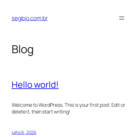
Pular
para
segbio.com.br
o
conteúdo
Blog
Hello world!
Welcome to WordPress. This is your first post. Edit or
delete it, then start writing!
julho 6, 2026